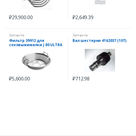
₽
29,900.00
₽
2,649.39
Запчасти
Запчасти
Фильтр 39912 для
Вал шестерни 4162037 (10Т)
соковыжималки J 80 ULTRA
₽
5,600.00
₽
712.98