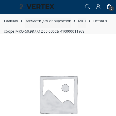
Перейти к навигации
перейти к содержанию
0
Главная
Запчасти для овощерезок
МКО
Петля в
сборе МКО-50.9877.12.00.000СБ 410000011968