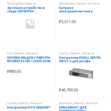
RheningHaus
,
Барное
Автоматика
,
Барное
,
Запчасти
Заточное устройство в
Катушка
сборе (0010/0184 ,
электромагнитная ø
300/350,Mondial/Beta,Start)
опорный 10мм 24VDC SIRAI
тип катушки Z614A
₽
3,011.00
RGV
,
Барное
,
Запчасти
Cooleq
,
Барное
,
Запчасти
КНОПКА 306 ДЛЯ СЛАЙСЕРА
Контроллер DIXELL XB570L-
BECKERS ES 250 / LUSSO DOM
5N1C1-X для шкафа
– MOD. 22 – 25 GS
шоковой заморозки
СООLEQ CQF-5/CQF-10
₽
880.00
₽
46,700.00
Cooleq
,
Барное
,
Запчасти
Airhot bar
,
Барное
,
Запчасти
Контроллер EVCO EK825AP7
КРАН AIRHOT ДЛЯ
КИПЯТИЛЬНИКА/