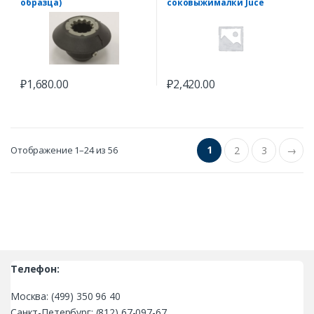
образца)
соковыжималки Juce
Master 176.0040
₽
1,680.00
₽
2,420.00
1
Отображение 1–24 из 56
2
3
→
Телефон:
Москва: (499) 350 96 40
Санкт-Петербург: (812) 67-097-67