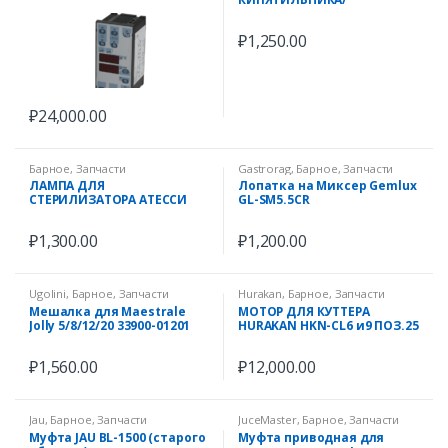
КОФЕВАРКИ
WBA10/15/20/30/35
₽
1,250.00
₽
24,000.00
Барное
,
Запчасти
Gastrorag
,
Барное
,
Запчасти
ЛАМПА ДЛЯ
Лопатка на Миксер Gemlux
СТЕРИЛИЗАТОРА АТЕССИ
GL-SM5.5CR
₽
1,300.00
₽
1,200.00
Ugolini
,
Барное
,
Запчасти
Hurakan
,
Барное
,
Запчасти
Мешалка для Maestrale
МОТОР ДЛЯ КУТТЕРА
Jolly 5/8/12/20 33900-01201
HURAKAN HKN-CL6 и9 ПОЗ.25
₽
1,560.00
₽
12,000.00
Jau
,
Барное
,
Запчасти
JuceMaster
,
Барное
,
Запчасти
Муфта JAU BL-1500 (старого
Муфта приводная для