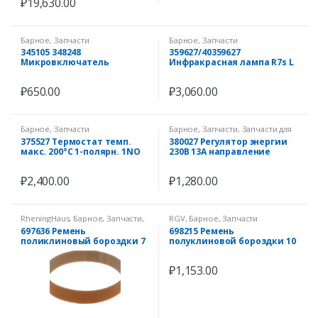
₽
19,630.00
Барное
,
Запчасти
Барное
,
Запчасти
345105 348248
359627/40359627
Микровключатель
Инфракрасная лампа R7s L
приводится в действие
220mm 230V 500W IMPORT
при помощи ручки 250В 16А
₽
650.00
₽
3,060.00
Барное
,
Запчасти
Барное
,
Запчасти
,
Запчасти для
Пароконвектоматов
375527 Термостат темп.
380027 Регулятор энергии
макс. 200°C 1-полярн. 1NO
230В 13А направление
16А ø датчик 6мм Д датчик
вращения справа ø ось
77мм
6×4,6мм
₽
2,400.00
₽
1,280.00
RheningHaus
,
Барное
,
Запчасти
,
RGV
,
Барное
,
Запчасти
Запчасти для овощерезок
697636 Ремень
698215 Ремень
поликлиновый бороздки 7
полуклиновой бороздки 10
Ш 19мм Д 610мм профиль
Ш 20мм Д 400мм профиль
TB2.34
TB2
₽
1,153.00