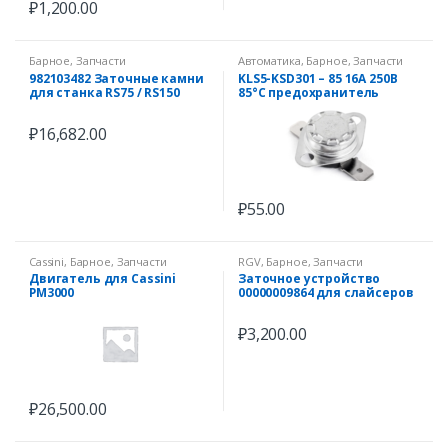
₽
1,200.00
Барное
,
Запчасти
Автоматика
,
Барное
,
Запчасти
982103482 Заточные камни
KLS5-KSD301 – 85 16А 250В
для станка RS75 / RS150
85°C предохранитель
(старый арт.98052047 /
(термостат)
98050170) (RS-75/150 ET.3482
₽
16,682.00
Schleif)
₽
55.00
Cassini
,
Барное
,
Запчасти
RGV
,
Барное
,
Запчасти
Двигатель для Cassini
Заточное устройство
PM3000
00000009864 для слайсеров
серий DOLLY, LADY, LUSSO
₽
3,200.00
₽
26,500.00