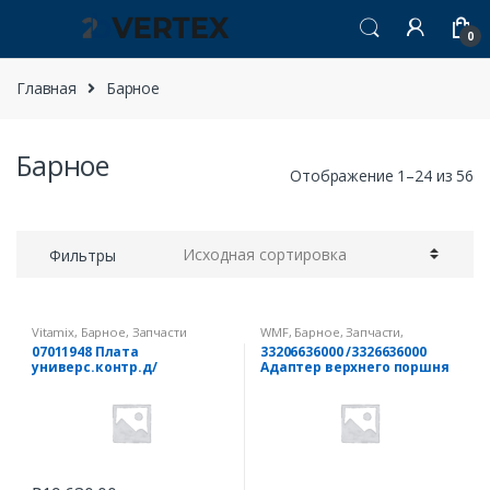
Перейти к навигации
перейти к содержанию
0
Главная
Барное
Барное
Отображение 1–24 из 56
Фильтры
Vitamix
,
Барное
,
Запчасти
WMF
,
Барное
,
Запчасти
,
Запчасти для Кофемашин
07011948 Плата
33206636000 /3326636000
универс.контр.д/
Адаптер верхнего поршня
блендеров «Бар Босс и
(коричневый)
Дринк Машин Адванс»