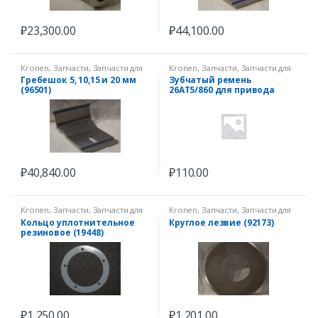
₽
23,300.00
₽
44,100.00
Kronen
,
Запчасти
,
Запчасти для
Kronen
,
Запчасти
,
Запчасти для
овощерезок
овощерезок
Гребешок 5, 10,15 и 20 мм
Зубчатый ремень
(96501)
26AT5/860 для привода
ленты GS10 (4888)
₽
40,840.00
₽
110.00
Kronen
,
Запчасти
,
Запчасти для
Kronen
,
Запчасти
,
Запчасти для
овощерезок
овощерезок
Кольцо уплотнительное
Круглое лезвие (92173)
резиновое (19448)
₽
1,250.00
₽
1,201.00