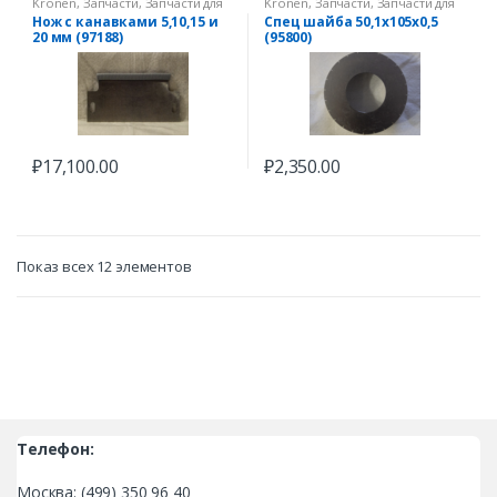
Kronen
,
Запчасти
,
Запчасти для
Kronen
,
Запчасти
,
Запчасти для
овощерезок
овощерезок
Нож с канавками 5,10,15 и
Спец шайба 50,1x105x0,5
20 мм (97188)
(95800)
₽
17,100.00
₽
2,350.00
Показ всех 12 элементов
Телефон:
Москва: (499) 350 96 40