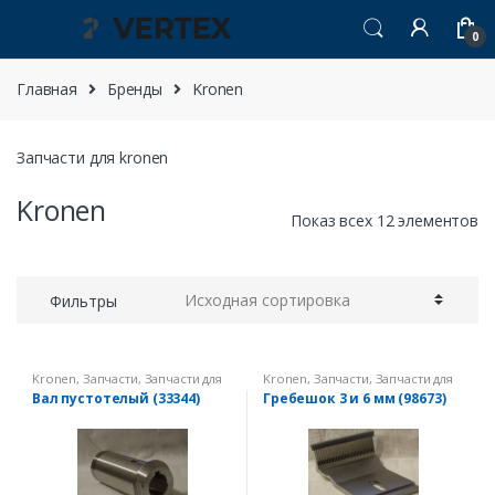
Перейти к навигации
перейти к содержанию
0
Главная
Бренды
Kronen
Запчасти для kronen
Kronen
Показ всех 12 элементов
Фильтры
Kronen
,
Запчасти
,
Запчасти для
Kronen
,
Запчасти
,
Запчасти для
овощерезок
овощерезок
Вал пустотелый (33344)
Гребешок 3 и 6 мм (98673)