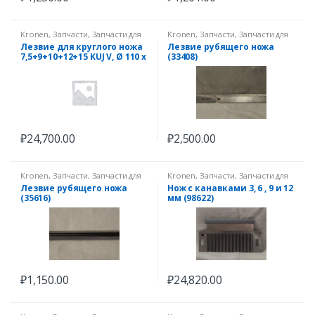
Kronen
,
Запчасти
,
Запчасти для
Kronen
,
Запчасти
,
Запчасти для
овощерезок
овощерезок
Лезвие для круглого ножа
Лезвие рубящего ножа
7,5+9+10+12+15 KUJ V, Ø 110 x
(33408)
50,1 x 0,8 мм (98653)
₽
24,700.00
₽
2,500.00
Kronen
,
Запчасти
,
Запчасти для
Kronen
,
Запчасти
,
Запчасти для
овощерезок
овощерезок
Лезвие рубящего ножа
Нож с канавками 3, 6 , 9 и 12
(35616)
мм (98622)
₽
1,150.00
₽
24,820.00