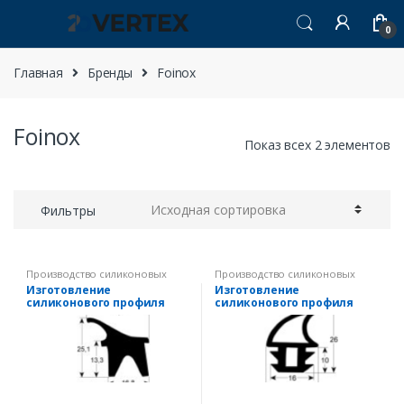
Перейти к навигации
перейти к содержанию
0
Главная
Бренды
Foinox
Foinox
Показ всех 2 элементов
Фильтры
Производство силиконовых
Производство силиконовых
уплотнений
уплотнений
Изготовление
Изготовление
силиконового профиля
силиконового профиля
уплотнитель дверной
уплотнитель дверной
профиль 2400 Д 380мм Кол-
профиль 2749 Ш 660мм Д
во в уп-вке 1
1450мм наружный размер
подходит для FOINOX